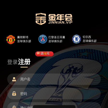
送
18
元
注册
登录