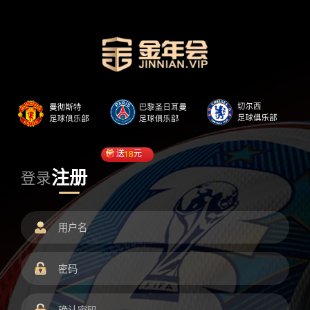
送
18
元
注册
登录