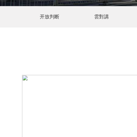
开放判断
雲對講