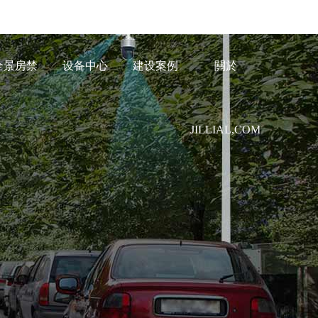
全景房禁
设备中心
建设案例
關於
JILLIAL,COM