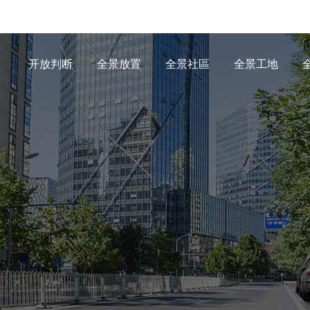
开放判断
全景放置
全景社區
全景工地